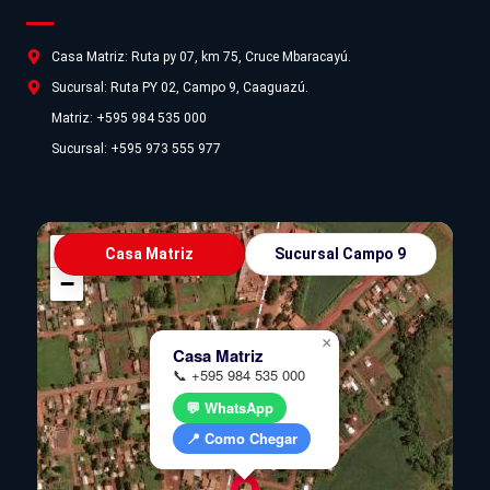
Casa Matriz: Ruta py 07, km 75, Cruce Mbaracayú.
Sucursal: Ruta PY 02, Campo 9, Caaguazú.
Matriz: +595 984 535 000
Sucursal: +595 973 555 977
+
Casa Matriz
Sucursal Campo 9
−
×
Casa Matriz
📞 +595 984 535 000
💬 WhatsApp
📍 Como Chegar