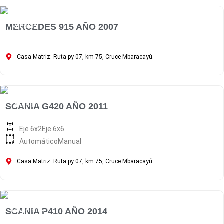
Vendido
MERCEDES 915 AÑO 2007
Casa Matriz: Ruta py 07, km 75, Cruce Mbaracayú.
Vendido
SCANIA G420 AÑO 2011
Eje 6x2
Eje 6x6
Automático
Manual
Casa Matriz: Ruta py 07, km 75, Cruce Mbaracayú.
Disponible
SCANIA P410 AÑO 2014