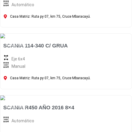
Automático
Casa Matriz: Ruta py 07, km 75, Cruce Mbaracayú.
Disponible
SCANIA 114-340 C/ GRUA
Eje 6x4
Manual
Casa Matriz: Ruta py 07, km 75, Cruce Mbaracayú.
Disponible
SCANIA R450 AÑO 2016 8×4
Automático