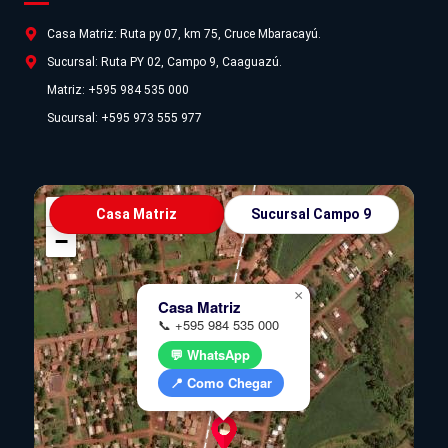
Casa Matriz: Ruta py 07, km 75, Cruce Mbaracayú.
Sucursal: Ruta PY 02, Campo 9, Caaguazú.
Matriz: +595 984 535 000
Sucursal: +595 973 555 977
+
Casa Matriz
Sucursal Campo 9
−
×
Casa Matriz
📞 +595 984 535 000
💬 WhatsApp
📍 Como Chegar