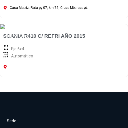
Casa Matriz: Ruta py 07, km 75, Cruce Mbaracayú.
Disponible
SCANIA R410 C/ REFRI AÑO 2015
Eje 6x4
Automático
Sede