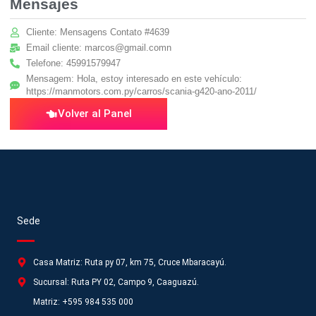
Mensajes
Cliente: Mensagens Contato #4639
Email cliente: marcos@gmail.comn
Telefone: 45991579947
Mensagem: Hola, estoy interesado en este vehículo:
https://manmotors.com.py/carros/scania-g420-ano-2011/
Volver al Panel
Sede
Casa Matriz: Ruta py 07, km 75, Cruce Mbaracayú.
Sucursal: Ruta PY 02, Campo 9, Caaguazú.
Matriz: +595 984 535 000