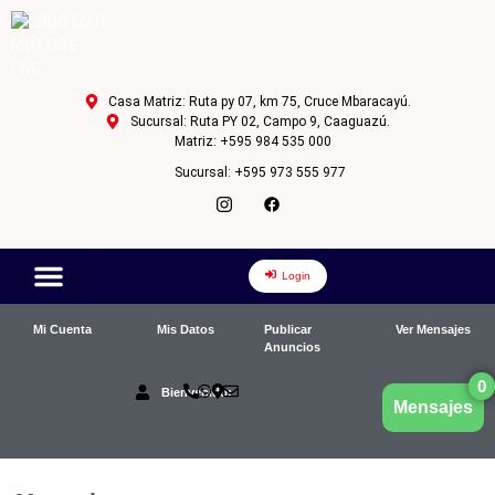
Casa Matriz: Ruta py 07, km 75, Cruce Mbaracayú.
Sucursal: Ruta PY 02, Campo 9, Caaguazú.
Matriz: +595 984 535 000
Sucursal: +595 973 555 977
Login
SOBRE NOSOTROS
Mi Cuenta
Mis Datos
Publicar
Ver Mensajes
Anuncios
0
Bienvenido:
Favoritos
Mensajes