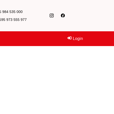
95 984 535 000
+595 973 555 977
Login
itivado
PK 12080C