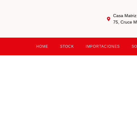
Casa Matriz
75, Cruce M
HOME
STOCK
IMPORTACIONES
S
Combustí
(S10)
CAMIÓN P310