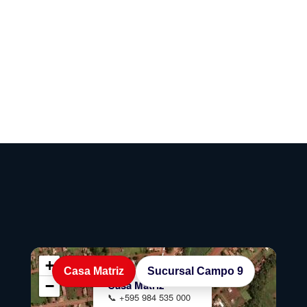
ño 2006, transmisión Opticruise y aire acondicionado. Unidad l
+
Casa Matriz
Sucursal Campo 9
×
−
Casa Matriz
📞 +595 984 535 000