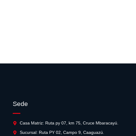
Camión P310 4×2 con grúa Palfinger PK 12080C, a
Entrega inmediata – consulte disponibilidad.
Scania R420
Caminhão todo revisado e pronto para estrada
Sede
Casa Matriz: Ruta py 07, km 75, Cruce Mbaracayú.
Sucursal: Ruta PY 02, Campo 9, Caaguazú.