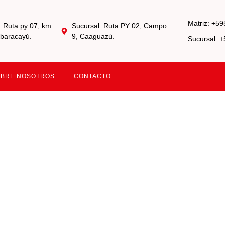
Matriz: +5
: Ruta py 07, km
Sucursal: Ruta PY 02, Campo
baracayú.
9, Caaguazú.
Sucursal: 
OBRE NOSOTROS
CONTACTO
vel:
Diesel Ad
 GRUA PALFINGER 