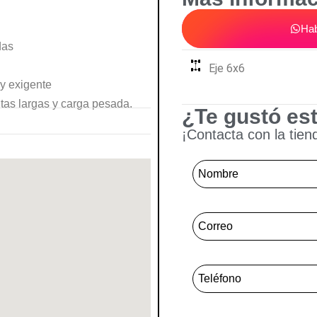
Hab
das
Eje 6x6
 y exigente
utas largas y carga pesada.
¿Te gustó es
¡Contacta con la tien
Nombre
*
Correo
*
Telefone Mensagem
*
Mensagem
*