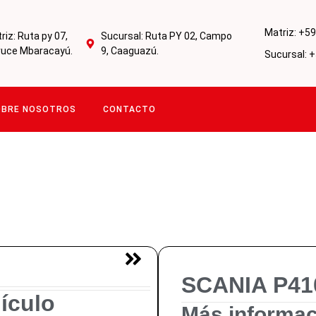
Matriz: +5
iz: Ruta py 07,
Sucursal: Ruta PY 02, Campo
ruce Mbaracayú.
9, Caaguazú.
Sucursal: 
OBRE NOSOTROS
CONTACTO
SCANIA P41
ículo
Más informac