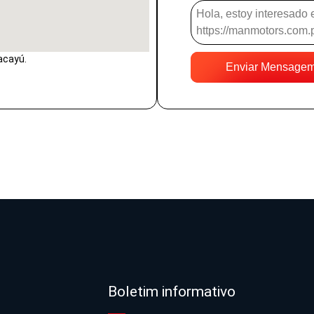
acayú.
Enviar Mensage
Boletim informativo