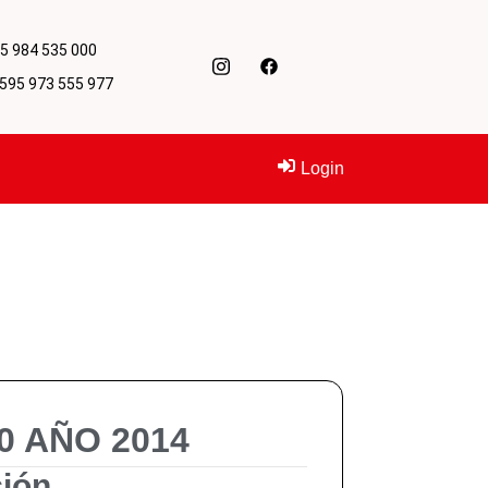
95 984 535 000
+595 973 555 977
Login
0 AÑO 2014
ión